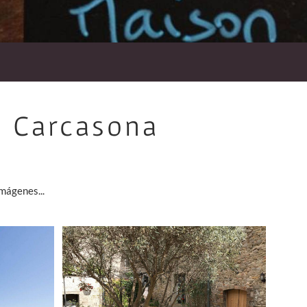
n Carcasona
mágenes...